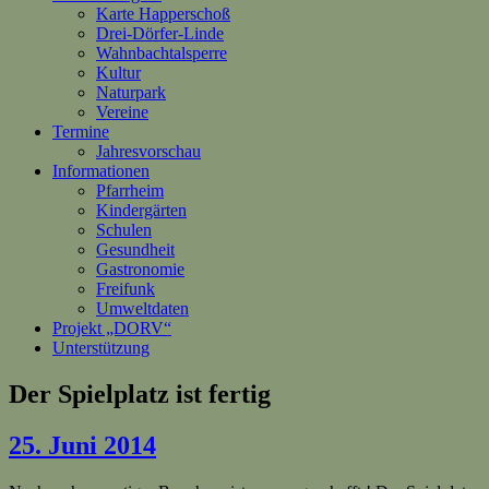
Karte Happerschoß
Drei-Dörfer-Linde
Wahnbachtalsperre
Kultur
Naturpark
Vereine
Termine
Jahresvorschau
Informationen
Pfarrheim
Kindergärten
Schulen
Gesundheit
Gastronomie
Freifunk
Umweltdaten
Projekt „DORV“
Unterstützung
Der Spielplatz ist fertig
25. Juni 2014