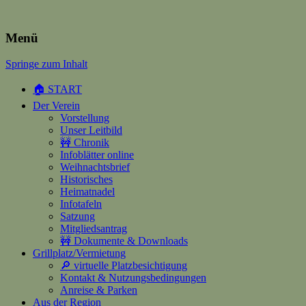
Heimatverein Happerschoss
Menü
Springe zum Inhalt
Suchen
nach:
🏠 START
Der Verein
Vorstellung
Unser Leitbild
🚧 Chronik
Infoblätter online
Weihnachtsbrief
Historisches
Heimatnadel
Infotafeln
Satzung
Mitgliedsantrag
🚧 Dokumente & Downloads
Grillplatz/Vermietung
🔎 virtuelle Platzbesichtigung
Kontakt & Nutzungsbedingungen
Anreise & Parken
Aus der Region