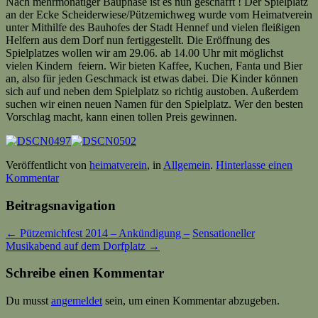
Nach mehrmonatiger Bauphase ist es nun geschafft ! Der Spielplatz
an der Ecke Scheiderwiese/Pützemichweg wurde vom Heimatverein
unter Mithilfe des Bauhofes der Stadt Hennef und vielen fleißigen
Helfern aus dem Dorf nun fertiggestellt. Die Eröffnung des
Spielplatzes wollen wir am 29.06. ab 14.00 Uhr mit möglichst
vielen Kindern feiern. Wir bieten Kaffee, Kuchen, Fanta und Bier
an, also für jeden Geschmack ist etwas dabei. Die Kinder können
sich auf und neben dem Spielplatz so richtig austoben. Außerdem
suchen wir einen neuen Namen für den Spielplatz. Wer den besten
Vorschlag macht, kann einen tollen Preis gewinnen.
Veröffentlicht von
heimatverein
, in
Allgemein
.
Hinterlasse einen
Kommentar
Beitragsnavigation
← Pützemichfest 2014 – Ankündigung –
Sensationeller
Musikabend auf dem Dorfplatz →
Schreibe einen Kommentar
Du musst
angemeldet
sein, um einen Kommentar abzugeben.