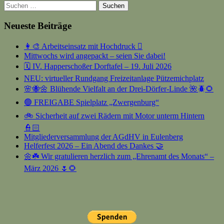
Suchen
nach:
Neueste Beiträge
👩‍🎨 Arbeitseinsatz mit Hochdruck 🫟
Mittwochs wird angepackt – seien Sie dabei!
🗓️ IV. Happerschoßer Dorftafel – 19. Juli 2026
NEU: virtueller Rundgang Freizeitanlage Pützemichplatz
🌸🐝🌼 Blühende Vielfalt an der Drei-Dörfer-Linde 🌺🪲🌻
🟢 FREIGABE Spielplatz „Zwergenburg“
🚲 Sicherheit auf zwei Rädern mit Motor unterm Hintern
👮🏻
Mitgliederversammlung der AGdHV in Eulenberg
Helferfest 2026 – Ein Abend des Dankes 🤝
🌼☘️ Wir gratulieren herzlich zum „Ehrenamt des Monats“ –
März 2026 🌷🌻