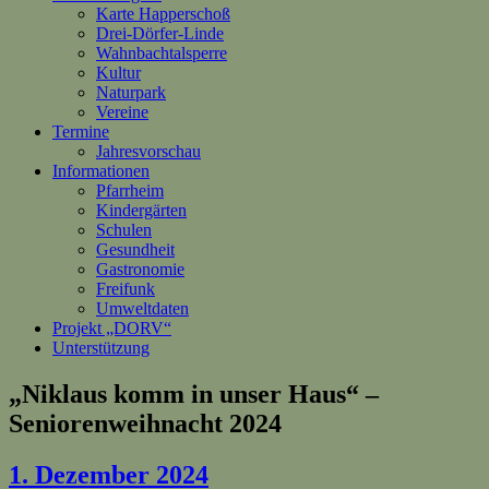
Karte Happerschoß
Drei-Dörfer-Linde
Wahnbachtalsperre
Kultur
Naturpark
Vereine
Termine
Jahresvorschau
Informationen
Pfarrheim
Kindergärten
Schulen
Gesundheit
Gastronomie
Freifunk
Umweltdaten
Projekt „DORV“
Unterstützung
„Niklaus komm in unser Haus“ –
Seniorenweihnacht 2024
1. Dezember 2024