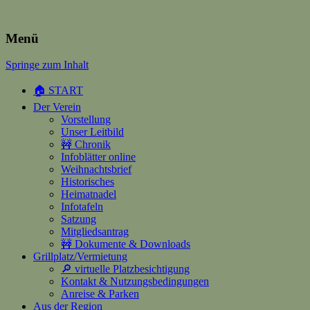
Heimatverein Happerschoss
Menü
Springe zum Inhalt
Suchen
nach:
🏠 START
Der Verein
Vorstellung
Unser Leitbild
🚧 Chronik
Infoblätter online
Weihnachtsbrief
Historisches
Heimatnadel
Infotafeln
Satzung
Mitgliedsantrag
🚧 Dokumente & Downloads
Grillplatz/Vermietung
🔎 virtuelle Platzbesichtigung
Kontakt & Nutzungsbedingungen
Anreise & Parken
Aus der Region