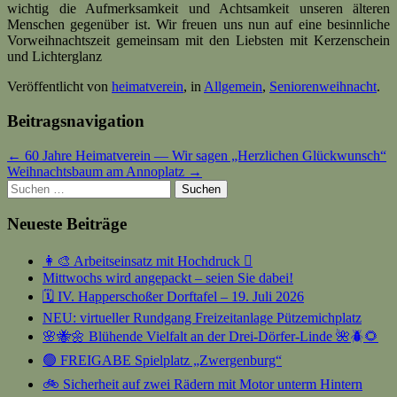
wichtig die Aufmerksamkeit und Achtsamkeit unseren älteren
Menschen gegenüber ist. Wir freuen uns nun auf eine besinnliche
Vorweihnachtszeit gemeinsam mit den Liebsten mit Kerzenschein
und Lichterglanz
Veröffentlicht von
heimatverein
, in
Allgemein
,
Seniorenweihnacht
.
Beitragsnavigation
← 60 Jahre Heimatverein — Wir sagen „Herzlichen Glückwunsch“
Weihnachtsbaum am Annoplatz →
Suchen
nach:
Neueste Beiträge
👩‍🎨 Arbeitseinsatz mit Hochdruck 🫟
Mittwochs wird angepackt – seien Sie dabei!
🗓️ IV. Happerschoßer Dorftafel – 19. Juli 2026
NEU: virtueller Rundgang Freizeitanlage Pützemichplatz
🌸🐝🌼 Blühende Vielfalt an der Drei-Dörfer-Linde 🌺🪲🌻
🟢 FREIGABE Spielplatz „Zwergenburg“
🚲 Sicherheit auf zwei Rädern mit Motor unterm Hintern