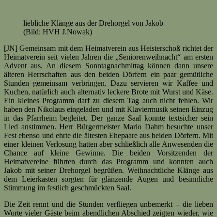
liebliche Klänge aus der Drehorgel von Jakob
(Bild: HVH J.Nowak)
[JN] Gemeinsam mit dem Heimatverein aus Heisterschoß richtet der
Heimatverein seit vielen Jahren die „Seniorenweihnacht“ am ersten
Advent aus. An diesem Sonntagnachmittag können dann unsere
älteren Herrschaften aus den beiden Dörfern ein paar gemütliche
Stunden gemeinsam verbringen. Dazu servieren wir Kaffee und
Kuchen, natürlich auch alternativ leckere Brote mit Wurst und Käse.
Ein kleines Programm darf zu diesem Tag auch nicht fehlen. Wir
haben den Nikolaus eingeladen und mit Klaviermusik seinen Einzug
in das Pfarrheim begleitet. Der ganze Saal konnte textsicher sein
Lied anstimmen. Herr Bürgermeister Mario Dahm besuchte unser
Fest ebenso und ehrte die ältesten Ehepaare aus beiden Dörfern. Mit
einer kleinen Verlosung hatten aber schließlich alle Anwesenden die
Chance auf kleine Gewinne. Die beiden Vorsitzenden der
Heimatvereine führten durch das Programm und konnten auch
Jakob mit seiner Drehorgel begrüßen. Weihnachtliche Klänge aus
dem Leierkasten sorgten für glänzende Augen und besinnliche
Stimmung im festlich geschmückten Saal.
Die Zeit rennt und die Stunden verfliegen unbemerkt – die lieben
Worte vieler Gäste beim abendlichen Abschied zeigten wieder, wie