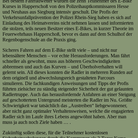
Bei bestem Fahrradwetter wurden die zehn Teilnehmer des E-Bike
Kurses in Happerschoß von den Polizeihauptkommissaren Hesse
und Neuhaus aus Siegburg intensiv geschult. Die Profis der
Verkehrsunf
allprävention der Polizei Rhein-Sieg haben es sich auf
Einladung des Heimatvereins nicht nehmen lassen und informierten
die stolzen, teils neuen Besitzer eines E-Bikes, in kurzer Theorie im
Feuerwehrhaus Happerschoß, bevor es dann auf dem Schulhof der
Regenbogenschule an die Praxis ging.
Sicheres Fahren auf dem E-Bike stellt viele – und nicht nur
lebensältere Menschen – vor echte Herausforderungen. Man fährt
sch
neller als gewohnt, muss aus höheren Geschwindigkeiten
abbremsen und auch das Kurven – und Überholverhalten will
gelernt sein. All dieses konnten die Radler in mehreren Runden auf
dem originell und abwechslungsreich gestalteten Parcours
simulieren. Die fachkundigen Anweisungen und Tipps der Profis
führten zielsicher zu ständig steigender Sicherheit der gut gelaunten
Radlertruppe. Auch das herausfordernde Anfahren an einer Steigung
auf geschottertem Untergrund meisterten die Radler im Nu. Größte
Schwierigkeit war tatsächlich das „Austreiben“ liebgewonnener,
aber nicht ganz optimaler Verhaltensweisen, welche die engagierten
Radler sich im Laufe ihres Lebens angewöhnt haben. Aber man
muss ja auch noch Ziele haben … .
Zukünftig sollen diese, für die Teilnehmer kostenlosen