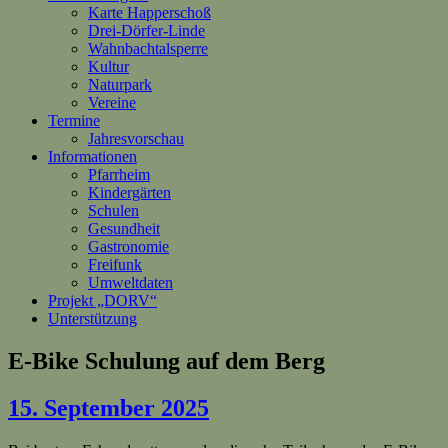
Karte Happerschoß
Drei-Dörfer-Linde
Wahnbachtalsperre
Kultur
Naturpark
Vereine
Termine
Jahresvorschau
Informationen
Pfarrheim
Kindergärten
Schulen
Gesundheit
Gastronomie
Freifunk
Umweltdaten
Projekt „DORV“
Unterstützung
E-Bike Schulung auf dem Berg
15. September 2025