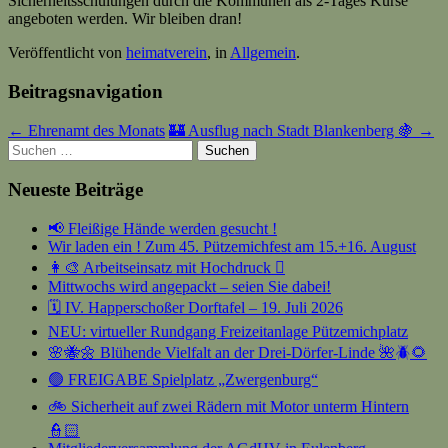
Sicherheitsschulungen durch die Kommunen als 2-Tages Kurse
angeboten werden. Wir bleiben dran!
Veröffentlicht von
heimatverein
, in
Allgemein
.
Beitragsnavigation
← Ehrenamt des Monats
🏰 Ausflug nach Stadt Blankenberg 🍇 →
Suchen
nach:
Neueste Beiträge
📢 Fleißige Hände werden gesucht !
Wir laden ein ! Zum 45. Pützemichfest am 15.+16. August
👩‍🎨 Arbeitseinsatz mit Hochdruck 🫟
Mittwochs wird angepackt – seien Sie dabei!
🗓️ IV. Happerschoßer Dorftafel – 19. Juli 2026
NEU: virtueller Rundgang Freizeitanlage Pützemichplatz
🌸🐝🌼 Blühende Vielfalt an der Drei-Dörfer-Linde 🌺🪲🌻
🟢 FREIGABE Spielplatz „Zwergenburg“
🚲 Sicherheit auf zwei Rädern mit Motor unterm Hintern
👮🏻