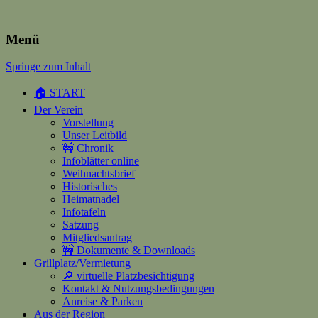
Heimatverein Happerschoss
Menü
Springe zum Inhalt
Suchen
nach:
🏠 START
Der Verein
Vorstellung
Unser Leitbild
🚧 Chronik
Infoblätter online
Weihnachtsbrief
Historisches
Heimatnadel
Infotafeln
Satzung
Mitgliedsantrag
🚧 Dokumente & Downloads
Grillplatz/Vermietung
🔎 virtuelle Platzbesichtigung
Kontakt & Nutzungsbedingungen
Anreise & Parken
Aus der Region