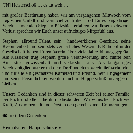
[JN] Heisterschoß … es tut weh …
mit großer Bestürzung haben wir am vergangenen Mittwoch vom
tragischen Unfall und vom viel zu frühen Tod Eures langjährigen
Vereinskameraden Stephan Pützstück erfahren. Zu diesem schweren
Verlust sprechen wir Euch unser aufrichtiges Mitgefühl aus.
Stephan, allround-Talent, sein handwerkliches Geschick, seine
Besonnenheit und sein stets verlässliches Wesen als Ruhepol in der
Gesellschaft haben Euren Verein über viele Jahre hinweg geprägt.
Als Kassierer trug Stephan große Verantwortung und führte sein
Amt stets gewissenhaft und verlässlich aus. Als langjähriges
Vereinsmitglied war er mit dem Dorf und dem Verein tief verbunden
und für alle ein geschätzter Kamerad und Freund. Sein Engagement
und seine Persönlichkeit werden auch in Happerschoß unvergessen
bleiben.
Unsere Gedanken sind in dieser schweren Zeit bei seiner Familie,
bei Euch und allen, die ihm nahestanden. Wir wünschen Euch viel
Kraft, Zusammenhalt und Trost in den gemeinsamen Erinnerungen.
🕊️ In stillem Gedenken
Heimatverein Happerschoß e.V.