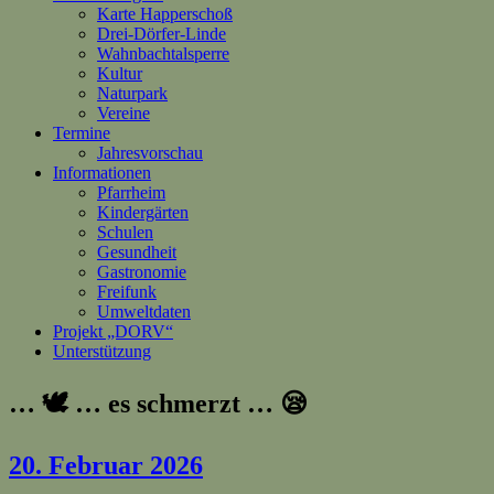
Karte Happerschoß
Drei-Dörfer-Linde
Wahnbachtalsperre
Kultur
Naturpark
Vereine
Termine
Jahresvorschau
Informationen
Pfarrheim
Kindergärten
Schulen
Gesundheit
Gastronomie
Freifunk
Umweltdaten
Projekt „DORV“
Unterstützung
… 🕊️ … es schmerzt … 😪
20. Februar 2026