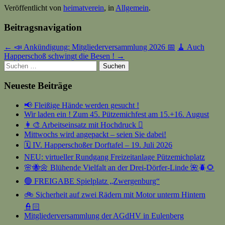
Veröffentlicht von
heimatverein
, in
Allgemein
.
Beitragsnavigation
← 📣 Ankündigung: Mitgliederversammlung 2026 📅
🧹 Auch
Happerschoß schwingt die Besen ! →
Suchen
nach:
Neueste Beiträge
📢 Fleißige Hände werden gesucht !
Wir laden ein ! Zum 45. Pützemichfest am 15.+16. August
👩‍🎨 Arbeitseinsatz mit Hochdruck 🫟
Mittwochs wird angepackt – seien Sie dabei!
🗓️ IV. Happerschoßer Dorftafel – 19. Juli 2026
NEU: virtueller Rundgang Freizeitanlage Pützemichplatz
🌸🐝🌼 Blühende Vielfalt an der Drei-Dörfer-Linde 🌺🪲🌻
🟢 FREIGABE Spielplatz „Zwergenburg“
🚲 Sicherheit auf zwei Rädern mit Motor unterm Hintern
👮🏻
Mitgliederversammlung der AGdHV in Eulenberg