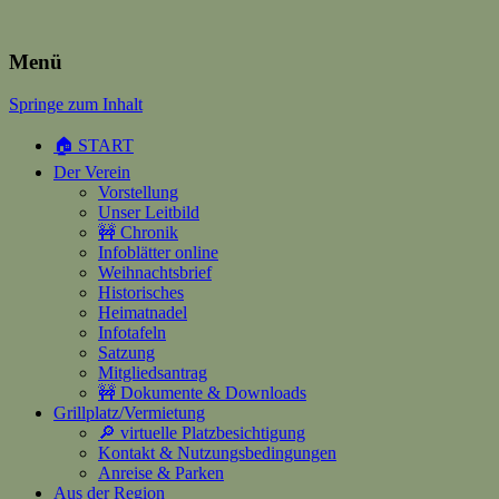
Heimatverein Happerschoss
Menü
Springe zum Inhalt
Suchen
nach:
🏠 START
Der Verein
Vorstellung
Unser Leitbild
🚧 Chronik
Infoblätter online
Weihnachtsbrief
Historisches
Heimatnadel
Infotafeln
Satzung
Mitgliedsantrag
🚧 Dokumente & Downloads
Grillplatz/Vermietung
🔎 virtuelle Platzbesichtigung
Kontakt & Nutzungsbedingungen
Anreise & Parken
Aus der Region