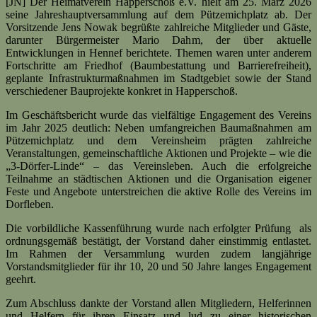
[JN] Der Heimatverein Happerschoß e.V. hielt am 25. März 2026
seine Jahreshauptversammlung auf dem Pützemichplatz ab. Der
Vorsitzende Jens Nowak begrüßte zahlreiche Mitglieder und Gäste,
darunter Bürgermeister Mario Dahm, der über aktuelle
Entwicklungen in Hennef berichtete. Themen waren unter anderem
Fortschritte am Friedhof (Baumbestattung und Barrierefreiheit),
geplante Infrastrukturmaßnahmen im Stadtgebiet sowie der Stand
verschiedener Bauprojekte konkret in Happerschoß.
Im Geschäftsbericht wurde das vielfältige Engagement des Vereins
im Jahr 2025 deutlich: Neben umfangreichen Baumaßnahmen am
Pützemichplatz und dem Vereinsheim prägten zahlreiche
Veranstaltungen, gemeinschaftliche Aktionen und Projekte – wie die
„3-Dörfer-Linde“ – das Vereinsleben. Auch die erfolgreiche
Teilnahme an städtischen Aktionen und die Organisation eigener
Feste und Angebote unterstreichen die aktive Rolle des Vereins im
Dorfleben.
Die vorbildliche Kassenführung wurde nach erfolgter Prüfung als
ordnungsgemäß bestätigt, der Vorstand daher einstimmig entlastet.
Im Rahmen der Versammlung wurden zudem langjährige
Vorstandsmitglieder für ihr 10, 20 und 50 Jahre langes Engagement
geehrt.
Zum Abschluss dankte der Vorstand allen Mitgliedern, Helferinnen
und Helfern für ihren Einsatz und lud zu einer historischen