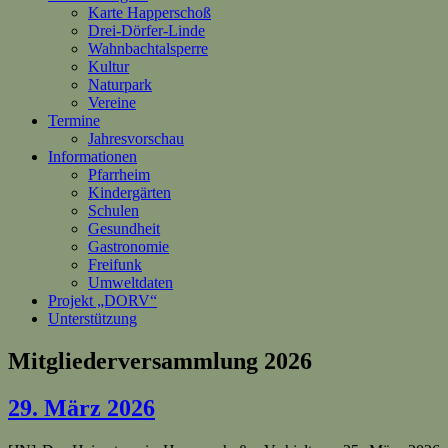
Karte Happerschoß
Drei-Dörfer-Linde
Wahnbachtalsperre
Kultur
Naturpark
Vereine
Termine
Jahresvorschau
Informationen
Pfarrheim
Kindergärten
Schulen
Gesundheit
Gastronomie
Freifunk
Umweltdaten
Projekt „DORV“
Unterstützung
Mitgliederversammlung 2026
29. März 2026