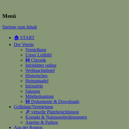
Heimatverein Happerschoss
Menü
Springe zum Inhalt
Suchen
nach:
🏠 START
Der Verein
Vorstellung
Unser Leitbild
🚧 Chronik
Infoblätter online
Weihnachtsbrief
Historisches
Heimatnadel
Infotafeln
Satzung
Mitgliedsantrag
🚧 Dokumente & Downloads
Grillplatz/Vermietung
🔎 virtuelle Platzbesichtigung
Kontakt & Nutzungsbedingungen
Anreise & Parken
Aus der Region