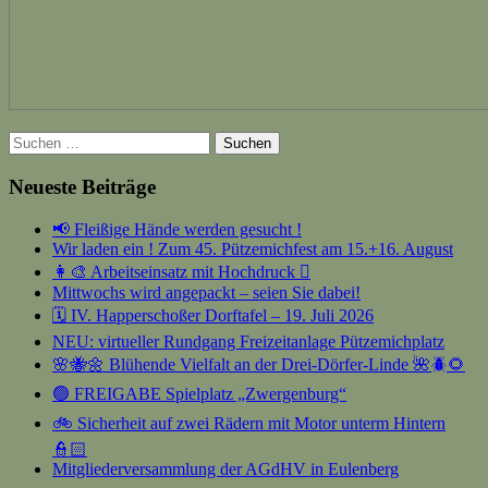
Suchen
nach:
Neueste Beiträge
📢 Fleißige Hände werden gesucht !
Wir laden ein ! Zum 45. Pützemichfest am 15.+16. August
👩‍🎨 Arbeitseinsatz mit Hochdruck 🫟
Mittwochs wird angepackt – seien Sie dabei!
🗓️ IV. Happerschoßer Dorftafel – 19. Juli 2026
NEU: virtueller Rundgang Freizeitanlage Pützemichplatz
🌸🐝🌼 Blühende Vielfalt an der Drei-Dörfer-Linde 🌺🪲🌻
🟢 FREIGABE Spielplatz „Zwergenburg“
🚲 Sicherheit auf zwei Rädern mit Motor unterm Hintern
👮🏻
Mitgliederversammlung der AGdHV in Eulenberg