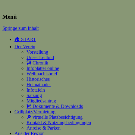
Heimatverein Happerschoss
Menü
Springe zum Inhalt
Suchen
nach:
🏠 START
Der Verein
Vorstellung
Unser Leitbild
🚧 Chronik
Infoblätter online
Weihnachtsbrief
Historisches
Heimatnadel
Infotafeln
Satzung
Mitgliedsantrag
🚧 Dokumente & Downloads
Grillplatz/Vermietung
🔎 virtuelle Platzbesichtigung
Kontakt & Nutzungsbedingungen
Anreise & Parken
Aus der Region