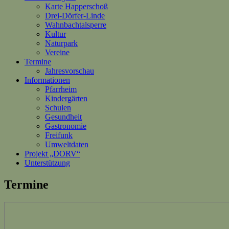
Karte Happerschoß
Drei-Dörfer-Linde
Wahnbachtalsperre
Kultur
Naturpark
Vereine
Termine
Jahresvorschau
Informationen
Pfarrheim
Kindergärten
Schulen
Gesundheit
Gastronomie
Freifunk
Umweltdaten
Projekt „DORV“
Unterstützung
Termine