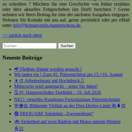
zu schreiben ? Möchten Sie eine Geschichte von früher erzählen
oder über aktuelles Zeitgeschehen (im Dorf) berichten ? Gerne
nehmen wir Ihren Beitrag für eine der nächsten Ausgaben entgegen.
Nehmen Sie Kontakt mit uns auf, gerne persönlich oder per eMail
unter
info@heimatverein-happerschoss.de
>> zurück nach oben
Suchen
nach:
Neueste Beiträge
📢 Fleißige Hände werden gesucht !
Wir laden ein ! Zum 45. Pützemichfest am 15.+16. August
👩‍🎨 Arbeitseinsatz mit Hochdruck 🫟
Mittwochs wird angepackt – seien Sie dabei!
🗓️ IV. Happerschoßer Dorftafel – 19. Juli 2026
NEU: virtueller Rundgang Freizeitanlage Pützemichplatz
🌸🐝🌼 Blühende Vielfalt an der Drei-Dörfer-Linde 🌺🪲🌻
🟢 FREIGABE Spielplatz „Zwergenburg“
🚲 Sicherheit auf zwei Rädern mit Motor unterm Hintern
👮🏻