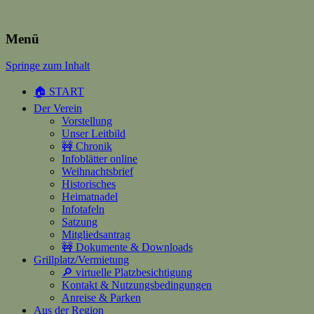
Heimatverein Happerschoss
Menü
Springe zum Inhalt
Suchen
nach:
🏠 START
Der Verein
Vorstellung
Unser Leitbild
🚧 Chronik
Infoblätter online
Weihnachtsbrief
Historisches
Heimatnadel
Infotafeln
Satzung
Mitgliedsantrag
🚧 Dokumente & Downloads
Grillplatz/Vermietung
🔎 virtuelle Platzbesichtigung
Kontakt & Nutzungsbedingungen
Anreise & Parken
Aus der Region