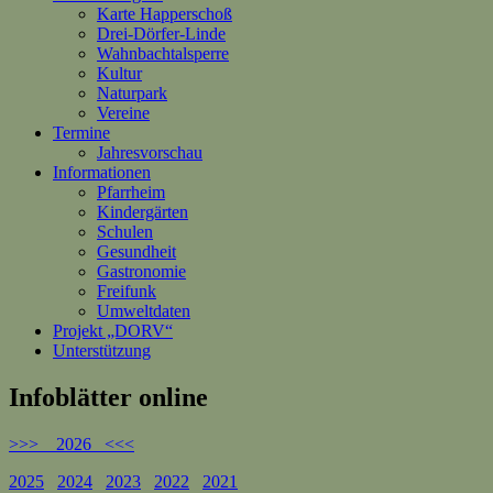
Karte Happerschoß
Drei-Dörfer-Linde
Wahnbachtalsperre
Kultur
Naturpark
Vereine
Termine
Jahresvorschau
Informationen
Pfarrheim
Kindergärten
Schulen
Gesundheit
Gastronomie
Freifunk
Umweltdaten
Projekt „DORV“
Unterstützung
Infoblätter online
>>> 2026 <<<
2025
2024
2023
2022
2021