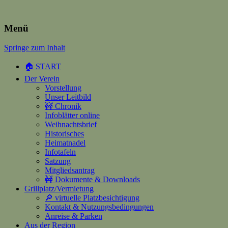
Heimatverein Happerschoss
Menü
Springe zum Inhalt
Suchen
nach:
🏠 START
Der Verein
Vorstellung
Unser Leitbild
🚧 Chronik
Infoblätter online
Weihnachtsbrief
Historisches
Heimatnadel
Infotafeln
Satzung
Mitgliedsantrag
🚧 Dokumente & Downloads
Grillplatz/Vermietung
🔎 virtuelle Platzbesichtigung
Kontakt & Nutzungsbedingungen
Anreise & Parken
Aus der Region