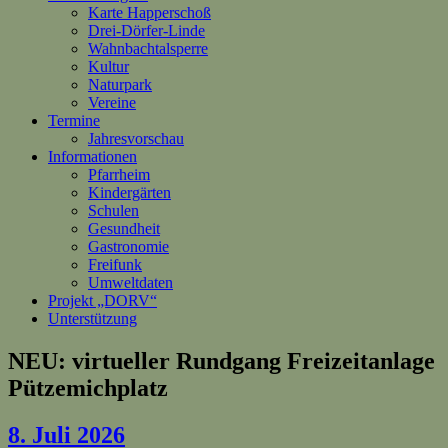
Karte Happerschoß
Drei-Dörfer-Linde
Wahnbachtalsperre
Kultur
Naturpark
Vereine
Termine
Jahresvorschau
Informationen
Pfarrheim
Kindergärten
Schulen
Gesundheit
Gastronomie
Freifunk
Umweltdaten
Projekt „DORV“
Unterstützung
NEU: virtueller Rundgang Freizeitanlage
Pützemichplatz
8. Juli 2026