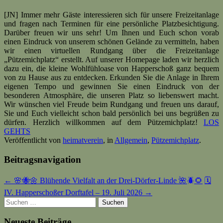
[JN] Immer mehr Gäste interessieren sich für unsere Freizeitanlage
und fragen nach Terminen für eine persönliche Platzbesichtigung.
Darüber freuen wir uns sehr! Um Ihnen und Euch schon vorab
einen Eindruck von unserem schönen Gelände zu vermitteln, haben
wir einen virtuellen Rundgang über die Freizeitanlage
„Pützemichplatz“ erstellt. Auf unserer Homepage laden wir herzlich
dazu ein, die kleine Wohlfühloase von Happerschoß ganz bequem
von zu Hause aus zu entdecken. Erkunden Sie die Anlage in Ihrem
eigenen Tempo und gewinnen Sie einen Eindruck von der
besonderen Atmosphäre, die unseren Platz so liebenswert macht.
Wir wünschen viel Freude beim Rundgang und freuen uns darauf,
Sie und Euch vielleicht schon bald persönlich bei uns begrüßen zu
dürfen. Herzlich willkommen auf dem Pützemichplatz!
LOS
GEHTS
Veröffentlicht von
heimatverein
, in
Allgemein
,
Pützemichplatz
.
Beitragsnavigation
← 🌸🐝🌼 Blühende Vielfalt an der Drei-Dörfer-Linde 🌺🪲🌻
🗓️
IV. Happerschoßer Dorftafel – 19. Juli 2026 →
Suchen
nach:
Neueste Beiträge