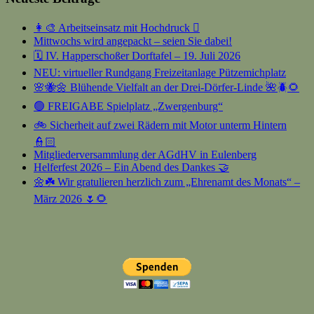
👩‍🎨 Arbeitseinsatz mit Hochdruck 🫟
Mittwochs wird angepackt – seien Sie dabei!
🗓️ IV. Happerschoßer Dorftafel – 19. Juli 2026
NEU: virtueller Rundgang Freizeitanlage Pützemichplatz
🌸🐝🌼 Blühende Vielfalt an der Drei-Dörfer-Linde 🌺🪲🌻
🟢 FREIGABE Spielplatz „Zwergenburg“
🚲 Sicherheit auf zwei Rädern mit Motor unterm Hintern
👮🏻
Mitgliederversammlung der AGdHV in Eulenberg
Helferfest 2026 – Ein Abend des Dankes 🤝
🌼☘️ Wir gratulieren herzlich zum „Ehrenamt des Monats“ –
März 2026 🌷🌻