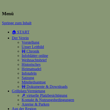
Heimatverein Happerschoss
Menü
Springe zum Inhalt
Suchen
nach:
🏠 START
Der Verein
Vorstellung
Unser Leitbild
🚧 Chronik
Infoblätter online
Weihnachtsbrief
Historisches
Heimatnadel
Infotafeln
Satzung
Mitgliedsantrag
🚧 Dokumente & Downloads
Grillplatz/Vermietung
🔎 virtuelle Platzbesichtigung
Kontakt & Nutzungsbedingungen
Anreise & Parken
Aus der Region