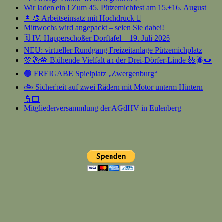
Wir laden ein ! Zum 45. Pützemichfest am 15.+16. August
👩‍🎨 Arbeitseinsatz mit Hochdruck 🫟
Mittwochs wird angepackt – seien Sie dabei!
🗓️ IV. Happerschoßer Dorftafel – 19. Juli 2026
NEU: virtueller Rundgang Freizeitanlage Pützemichplatz
🌸🐝🌼 Blühende Vielfalt an der Drei-Dörfer-Linde 🌺🪲🌻
🟢 FREIGABE Spielplatz „Zwergenburg“
🚲 Sicherheit auf zwei Rädern mit Motor unterm Hintern
👮🏻
Mitgliederversammlung der AGdHV in Eulenberg