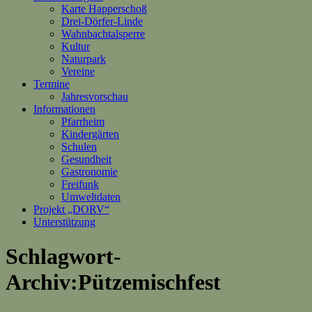
Karte Happerschoß
Drei-Dörfer-Linde
Wahnbachtalsperre
Kultur
Naturpark
Vereine
Termine
Jahresvorschau
Informationen
Pfarrheim
Kindergärten
Schulen
Gesundheit
Gastronomie
Freifunk
Umweltdaten
Projekt „DORV“
Unterstützung
Schlagwort-
Archiv:Pützemischfest