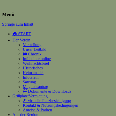
Heimatverein Happerschoss
Menü
Springe zum Inhalt
Suchen
nach:
🏠 START
Der Verein
Vorstellung
Unser Leitbild
🚧 Chronik
Infoblätter online
Weihnachtsbrief
Historisches
Heimatnadel
Infotafeln
Satzung
Mitgliedsantrag
🚧 Dokumente & Downloads
Grillplatz/Vermietung
🔎 virtuelle Platzbesichtigung
Kontakt & Nutzungsbedingungen
Anreise & Parken
Aus der Region