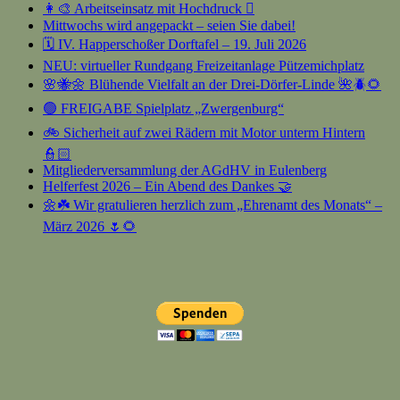
👩‍🎨 Arbeitseinsatz mit Hochdruck 🫟
Mittwochs wird angepackt – seien Sie dabei!
🗓️ IV. Happerschoßer Dorftafel – 19. Juli 2026
NEU: virtueller Rundgang Freizeitanlage Pützemichplatz
🌸🐝🌼 Blühende Vielfalt an der Drei-Dörfer-Linde 🌺🪲🌻
🟢 FREIGABE Spielplatz „Zwergenburg“
🚲 Sicherheit auf zwei Rädern mit Motor unterm Hintern
👮🏻
Mitgliederversammlung der AGdHV in Eulenberg
Helferfest 2026 – Ein Abend des Dankes 🤝
🌼☘️ Wir gratulieren herzlich zum „Ehrenamt des Monats“ –
März 2026 🌷🌻