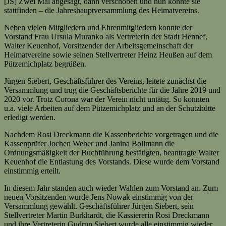
[JS] Zwei Mal abgesagt, dann verschoben und nun konnte sie
stattfinden – die Jahreshauptversammlung des Heimatvereins.
Neben vielen Mitgliedern und Ehrenmitgliedern konnte der
Vorstand Frau Ursula Muranko als Vertreterin der Stadt Hennef,
Walter Keuenhof, Vorsitzender der Arbeitsgemeinschaft der
Heimatvereine sowie seinen Stellvertreter Heinz Heußen auf dem
Pützemichplatz begrüßen.
Jürgen Siebert, Geschäftsführer des Vereins, leitete zunächst die
Versammlung und trug die Geschäftsberichte für die Jahre 2019 und
2020 vor. Trotz Corona war der Verein nicht untätig. So konnten
u.a. viele Arbeiten auf dem Pützemichplatz und an der Schutzhütte
erledigt werden.
Nachdem Rosi Dreckmann die Kassenberichte vorgetragen und die
Kassenprüfer Jochen Weber und Janina Bollmann die
Ordnungsmäßigkeit der
Buchführung bestätigten, beantragte Walter
Keuenhof die Entlastung des Vorstands. Diese wurde dem Vorstand
einstimmig erteilt.
In diesem Jahr standen auch wieder Wahlen zum Vorstand an. Zum
neuen Vorsitzenden wurde Jens Nowak einstimmig von der
Versammlung gewählt. Geschäftsführer Jürgen Siebert, sein
Stellvertreter Martin Burkhardt, die Kassiererin Rosi Dreckmann
und ihre Vertreterin Gudrun Siebert wurde alle einstimmig wieder