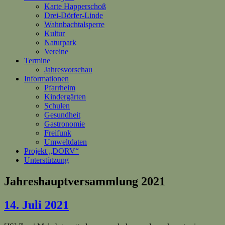
Karte Happerschoß
Drei-Dörfer-Linde
Wahnbachtalsperre
Kultur
Naturpark
Vereine
Termine
Jahresvorschau
Informationen
Pfarrheim
Kindergärten
Schulen
Gesundheit
Gastronomie
Freifunk
Umweltdaten
Projekt „DORV“
Unterstützung
Jahreshauptversammlung 2021
14. Juli 2021