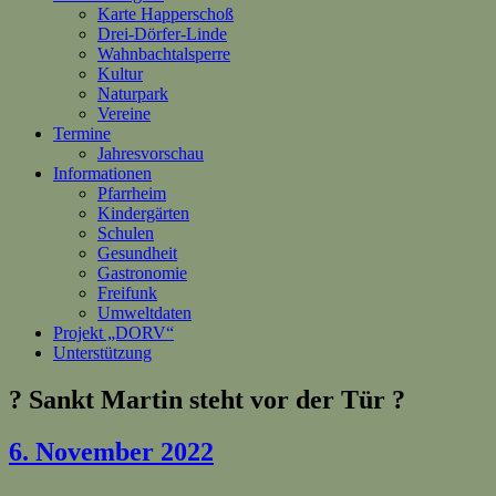
Karte Happerschoß
Drei-Dörfer-Linde
Wahnbachtalsperre
Kultur
Naturpark
Vereine
Termine
Jahresvorschau
Informationen
Pfarrheim
Kindergärten
Schulen
Gesundheit
Gastronomie
Freifunk
Umweltdaten
Projekt „DORV“
Unterstützung
? Sankt Martin steht vor der Tür ?
6. November 2022