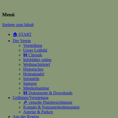
Heimatverein Happerschoss
Menü
Springe zum Inhalt
Suchen
nach:
🏠 START
Der Verein
Vorstellung
Unser Leitbild
🚧 Chronik
Infoblätter online
Weihnachtsbrief
Historisches
Heimatnadel
Infotafeln
Satzung
Mitgliedsantrag
🚧 Dokumente & Downloads
Grillplatz/Vermietung
🔎 virtuelle Platzbesichtigung
Kontakt & Nutzungsbedingungen
Anreise & Parken
Aus der Region