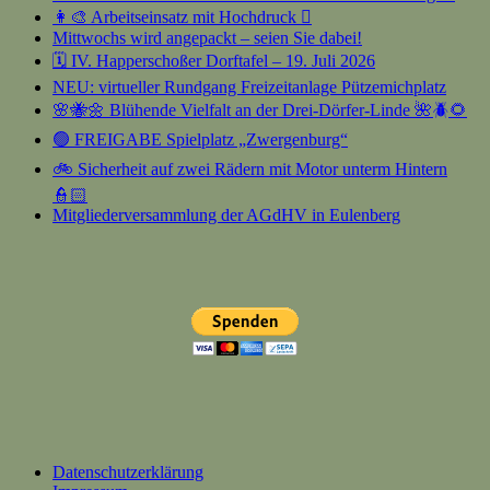
👩‍🎨 Arbeitseinsatz mit Hochdruck 🫟
Mittwochs wird angepackt – seien Sie dabei!
🗓️ IV. Happerschoßer Dorftafel – 19. Juli 2026
NEU: virtueller Rundgang Freizeitanlage Pützemichplatz
🌸🐝🌼 Blühende Vielfalt an der Drei-Dörfer-Linde 🌺🪲🌻
🟢 FREIGABE Spielplatz „Zwergenburg“
🚲 Sicherheit auf zwei Rädern mit Motor unterm Hintern
👮🏻
Mitgliederversammlung der AGdHV in Eulenberg
Datenschutzerklärung