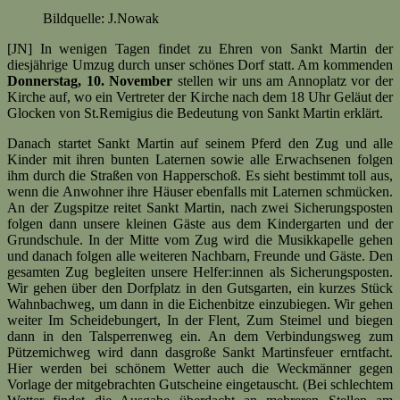
Bildquelle: J.Nowak
[JN] In wenigen Tagen findet zu Ehren von Sankt Martin der
diesjährige Umzug durch unser schönes Dorf statt. Am kommenden
Donnerstag, 10. November
stellen wir uns am Annoplatz vor der
Kirche auf, wo ein Vertreter der Kirche nach dem 18 Uhr Geläut der
Glocken von St.Remigius die Bedeutung von Sankt Martin erklärt.
Danach startet Sankt Martin auf seinem Pferd den Zug und alle
Kinder mit ihren bunten Laternen sowie alle Erwachsenen folgen
ihm durch die Straßen von Happerschoß. Es sieht bestimmt toll aus,
wenn die Anwohner ihre Häuser ebenfalls mit Laternen schmücken.
An der Zugspitze reitet Sankt Martin, nach zwei Sicherungsposten
folgen dann unsere kleinen Gäste aus dem Kindergarten und der
Grundschule. In der Mitte vom Zug wird die Musikkapelle gehen
und danach folgen alle weiteren Nachbarn, Freunde und Gäste. Den
gesamten Zug begleiten unsere Helfer:innen als Sicherungsposten.
Wir gehen über den Dorfplatz in den Gutsgarten, ein kurzes Stück
Wahnbachweg, um dann in die Eichenbitze einzubiegen. Wir gehen
weiter Im Scheidebungert, In der Flent, Zum Steimel und biegen
dann in den Talsperrenweg ein. An dem Verbindungsweg zum
Pützemichweg wird dann dasgroße Sankt Martinsfeuer erntfacht.
Hier werden bei schönem Wetter auch die Weckmänner gegen
Vorlage der mitgebrachten Gutscheine eingetauscht. (Bei schlechtem