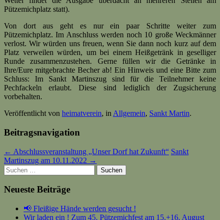
Wetter findet die Ausgabe überdacht an mehreren Stellen am
Pützemichplatz statt).
Von dort aus geht es nur ein paar Schritte weiter zum
Pützemichplatz. Im Anschluss werden noch 10 große Weckmänner
verlost. Wir würden uns freuen, wenn Sie dann noch kurz auf dem
Platz verweilen würden, um bei einem Heißgetränk in geselliger
Runde zusammenzustehen. Gerne füllen wir die Getränke in
Ihre/Eure mitgebrachte Becher ab! Ein Hinweis und eine Bitte zum
Schluss: Im Sankt Martinszug sind für die Teilnehmer keine
Pechfackeln erlaubt. Diese sind lediglich der Zugsicherung
vorbehalten.
Veröffentlicht von
heimatverein
, in
Allgemein
,
Sankt Martin
.
Beitragsnavigation
← Abschlussveranstaltung „Unser Dorf hat Zukunft“
Sankt
Martinszug am 10.11.2022 →
Suchen
nach:
Neueste Beiträge
📢 Fleißige Hände werden gesucht !
Wir laden ein ! Zum 45. Pützemichfest am 15.+16. August