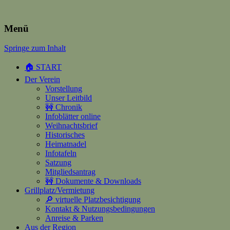
Heimatverein Happerschoss
Menü
Springe zum Inhalt
Suchen
nach:
🏠 START
Der Verein
Vorstellung
Unser Leitbild
🚧 Chronik
Infoblätter online
Weihnachtsbrief
Historisches
Heimatnadel
Infotafeln
Satzung
Mitgliedsantrag
🚧 Dokumente & Downloads
Grillplatz/Vermietung
🔎 virtuelle Platzbesichtigung
Kontakt & Nutzungsbedingungen
Anreise & Parken
Aus der Region