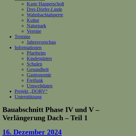
Karte Happerschoß
Drei-Dörfer-Linde
Wahnbachtalsperre
Kultur
Naturpark
Vereine
Termine
Jahresvorschau
Informationen
Pfarrheim
Kindergärten
Schulen
Gesundheit
Gastronomie
Freifunk
Umweltdaten
Projekt „DORV“
Unterstützung
Bauabschnitt Phase IV und V –
Verlängerung Dach – Teil 1
16. Dezember 2024