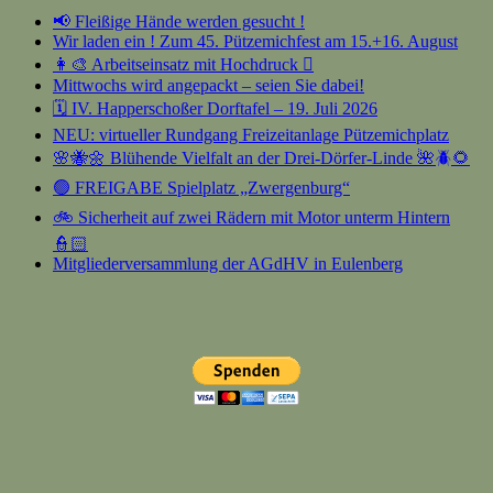
📢 Fleißige Hände werden gesucht !
Wir laden ein ! Zum 45. Pützemichfest am 15.+16. August
👩‍🎨 Arbeitseinsatz mit Hochdruck 🫟
Mittwochs wird angepackt – seien Sie dabei!
🗓️ IV. Happerschoßer Dorftafel – 19. Juli 2026
NEU: virtueller Rundgang Freizeitanlage Pützemichplatz
🌸🐝🌼 Blühende Vielfalt an der Drei-Dörfer-Linde 🌺🪲🌻
🟢 FREIGABE Spielplatz „Zwergenburg“
🚲 Sicherheit auf zwei Rädern mit Motor unterm Hintern
👮🏻
Mitgliederversammlung der AGdHV in Eulenberg