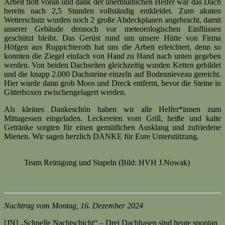
Arbeit flott voran und dank der unermüdlichen Helfer war das Dach
bereits nach 2,5 Stunden vollständig entkleidet. Zum akuten
Wetterschutz wurden noch 2 große Abdeckplanen angebracht, damit
unserer Gebäude dennoch vor meteorologischen Einflüssen
geschützt bleibt. Das Gerüst rund um unsere Hütte von Firma
Höfgen aus Ruppichteroth hat uns die Arbeit erleichtert, denn so
konnten die Ziegel einfach von Hand zu Hand nach unten gegeben
werden. Von beiden Dachseiten gleichzeitig wurden Ketten gebildet
und die knapp 2.000 Dachsteine einzeln auf Bodennieveau gereicht.
Hier wurde dann grob Moos und Dreck entfernt, bevor die Steine in
Gitterboxen zwischengelagert werden.
Als kleines Dankeschön haben wir alle Helfer*innen zum
Mittagessen eingeladen. Leckereien vom Grill, heiße und kalte
Getränke sorgten für einen gemütlichen Ausklang und zufriedene
Mienen. Wir sagen herzlich DANKE für Eure Unterstützung.
Team Reinigung und Stapeln (Bild: HVH J.Nowak)
Nachtrag vom Montag, 16. Dezember 2024
[JN] „Schnelle Nachtschicht“ – Drei Dachhasen sind heute spontan