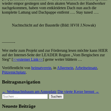
wieder empor gestiegen und dem akuten Wunsch der Handwerker
nachgekommen, haben vom entkleideten Dach nun auch die
komplette Lattung und Dachpappe entfernt …. Stay tuned ….
Nachtschicht auf der Baustelle (Bild: HVH J.Nowak)
———-
Wer mehr zum Projekt und zur Förderung lesen möchte kann HIER
auf der Internet-Seite der LEADER Region „Vom Bergischen zur
Sieg“ [
>>externer Link<<
] gerne weiter blättern …
Veröffentlicht von
heimatverein
, in
Allgemein
,
Arbeitseinsatz
,
Pützemichplatz
.
Beitragsnavigation
← Weihnachtsbaum am Annoplatz
Die vierte Kerze brennt →
Suchen
nach:
Neueste Beiträge