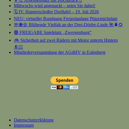
👩‍🎨 Arbeitseinsatz mit Hochdruck 🫟
Mittwochs wird angepackt – seien Sie dabei!
🗓️ IV. Happerschoßer Dorftafel – 19. Juli 2026
NEU: virtueller Rundgang Freizeitanlage Pützemichplatz
🌸🐝🌼 Blühende Vielfalt an der Drei-Dörfer-Linde 🌺🪲🌻
🟢 FREIGABE Spielplatz „Zwergenburg“
🚲 Sicherheit auf zwei Rädern mit Motor unterm Hintern
👮🏻
Mitgliederversammlung der AGdHV in Eulenberg
Datenschutzerklärung
Impressum