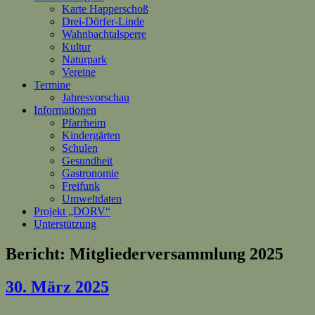
Karte Happerschoß
Drei-Dörfer-Linde
Wahnbachtalsperre
Kultur
Naturpark
Vereine
Termine
Jahresvorschau
Informationen
Pfarrheim
Kindergärten
Schulen
Gesundheit
Gastronomie
Freifunk
Umweltdaten
Projekt „DORV“
Unterstützung
Bericht: Mitgliederversammlung 2025
30. März 2025