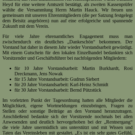
Heyd für eine weitere Amtszeit bestätigt, als zweiten Kassenprüfer
wählte die Versammlung Herrn Martin Hauck. Wir freuen uns
gemeinsam mit unseren Ehrenmitgliedern (die per Satzung festgelegt
dem Beisitz angehören) nun auf eine erfolgreiche und spannende
Zukunft mit dem Verein.
Für viele Jahre ehrenamtliches Engagement muss man
zwischendurch ein deutliches „Dankeschön“ bekommen. Der
Vorstand hat daher in diesem Jahr wieder Vorstandsarbeit gewürdigt.
Mit einem Gutschein für den lokalen Einzelhandel bedankten sich
Vorsitzender und Geschäftsführer bei nachfolgenden Mitgliedern:
für 10 Jahre Vorstandsarbeit: Martin Burkhardt, Rosi
Dreckmann, Jens Nowak
für 15 Jahre Vorstandsarbeit: Gudrun Siebert
für 20 Jahre Vorstandsarbeit: Karl-Heinz Schmidt
für 30 Jahre Vorstandsarbeit: Bernd Pützstück
Im vorletzten Punkt der Tagesordnung hatten alle Mitglieder die
Möglichkeit, eigene Wortmeldungen einzubringen, Fragen zu
Stellen oder sonstige Beiträge an den Vorstand heranzutragen.
Anschließend bedankte sich der Vorsitzende nochmals bei allen
Anwesenden und deutlich hervorgehoben bei der „Rentnergang“
die viele Jahre unermüdlich uns unterstützt und mit Wissen und
Taten das Vereinsleben mit gestaltet. „Es ist ein sehr gutes Gefühl,