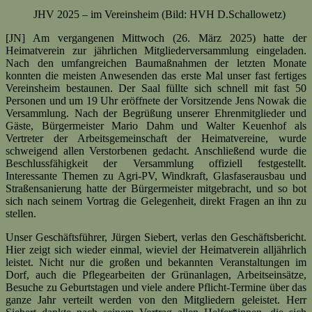
JHV 2025 – im Vereinsheim (Bild: HVH D.Schallowetz)
[JN] Am vergangenen Mittwoch (26. März 2025) hatte der
Heimatverein zur jährlichen Mitgliederversammlung eingeladen.
Nach den umfangreichen Baumaßnahmen der letzten Monate
konnten die meisten Anwesenden das erste Mal unser fast fertiges
Vereinsheim bestaunen. Der Saal füllte sich schnell mit fast 50
Personen und um 19 Uhr eröffnete der Vorsitzende Jens Nowak die
Versammlung. Nach der Begrüßung unserer Ehrenmitglieder und
Gäste, Bürgermeister Mario Dahm und Walter Keuenhof als
Vertreter der Arbeitsgemeinschaft der Heimatvereine, wurde
schweigend allen Verstorbenen gedacht. Anschließend wurde die
Beschlussfähigkeit der Versammlung offiziell festgestellt.
Interessante Themen zu Agri-PV, Windkraft, Glasfaserausbau und
Straßensanierung hatte der Bürgermeister mitgebracht, und so bot
sich nach seinem Vortrag die Gelegenheit, direkt Fragen an ihn zu
stellen.
Unser Geschäftsführer, Jürgen Siebert, verlas den Geschäftsbericht.
Hier zeigt sich wieder einmal, wieviel der Heimatverein alljährlich
leistet. Nicht nur die großen und bekannten Veranstaltungen im
Dorf, auch die Pflegearbeiten der Grünanlagen, Arbeitseinsätze,
Besuche zu Geburtstagen und viele andere Pflicht-Termine über das
ganze Jahr verteilt werden von den Mitgliedern geleistet. Herr