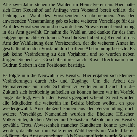
Alle zwei Jahre stehen die Wahlen im Heimatverein an. Hier hatte
sich Herr Keuenhof auf Anfrage vom Vorstand bereit erklärt, die
Leitung zur Wahl des Vorsitzenden zu übernehmen. Aus der
anwesenden Versammlung gab es keine weiteren Vorschläge für das
Amt des Vorsitzenden und so wurde Jens Nowak erneut einstimmig
in das Amt gewählt. Er nahm die Wahl an und dankte für das ihm
entgegengebrachte Vertrauen. Anschließend übertrug Keuenhof das
Amt der Wahlleitung dem Vorsitzenden, der die weiteren Ämter im
geschäftsführenden Vorstand durch offene Abstimmung besetzte. Es
gab keine Veränderung zu den Vorjahren, und so wurden neben
Jürgen Siebert als Geschäftsführer auch Rosi Dreckmann und
Gudrun Siebert in den Positionen bestätigt.
Es folgte nun die Neuwahl des Beisitz. Hier ergaben sich kleinere
Veränderungen durch Ab- und Zugänge. Um die Arbeit des
Heimatvereins auf mehr Schultern zu verteilen und auch für die
Zukunft sich breitbeinig aufstellen zu können hatten wir im Vorfeld
lange überlegt, wer für den Beisitz geeignet scheint. Zuerst wurden
alle Mitglieder, die weiterhin im Beisitz bleiben wollen, en gros
wiedergewählt. Anschließend kamen aus der Versammlung noch
weitere Vorschläge. Namentlich wurden die Eheleute Hölscher,
Volker Sitter, Jochen Weber und Sebastian Pätzold in den Beisitz
gewählt. Trotz Abwesenheit mancher Kanditaten konnte gewählt
werden, da alle sich im Falle einer Wahl bereits im Vorfeld bereit
erklärten, das Amt anzunehmen. Als Kassenprüferin wurde Susanne