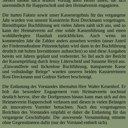
Siebert dankte nach seinem Vortrag allen Helfer*innen, die sich
unermüdlich für Happerschoß und den Heimatverein engagieren.
Die harten Fakten sowie unser Kassenergebnis für das vergangene
Jahr wurden von unserer Kassiererin Rosi Dreckmann vorgetragen.
Bleistiftspitze Buchführung seit vielen Jahren zahlt sich aus, und so
kann der Heimatverein auf eine solide Kassenführung und einen
wohlüberlegten Haushalt zurückblicken. Auch wenn im
kommenden Jahr die Zahlen anders aussehen werden (unser Anteil
der Fördermaßnahme Pützemichplatz wird dann in der Buchführung
deutlich mit hohen Investitionen auftauchen) so sind diese Ausgaben
bereits seit Jahren geplant und vorbereitet. So fiel auch der Bericht
der Kassenprüfung durch Jenny Litterscheid und Susanne Heyd aus.
„Einwandfreie und lückenlose Buchführung, transparente Kasse
und vollständige Belege“ wurden unseren beiden Kassiererinnen
Rosi Dreckmann und Gudrun Siebert bescheinigt.
Die Entlastung des Vorstandes übernahm Herr Walter Keuenhof. Er
hob das besondere Engagement vom Heimatverein nochmal
deutlich hervor, über die Dorfgrenzen hinaus kann man sich auf den
Heimatverein Happerschoß verlassen und diesen in vielen Belangen
als innovativen Vorreiter betrachten. Nach den vorgetragenen
Berichten des Vorstandes empfahl er daher die Entlastung für das
vergangene Geschäftsjahr. Die anwesende Versammlung stimmte
ohne Gegenstimmen dafür (nur der Vorstand enthielt sich).