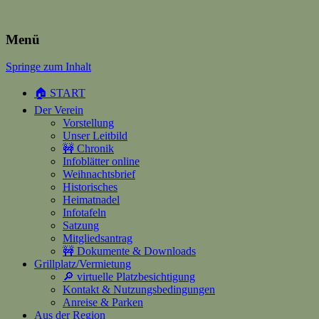
Heimatverein Happerschoss
Menü
Springe zum Inhalt
Suchen
nach:
🏠 START
Der Verein
Vorstellung
Unser Leitbild
🚧 Chronik
Infoblätter online
Weihnachtsbrief
Historisches
Heimatnadel
Infotafeln
Satzung
Mitgliedsantrag
🚧 Dokumente & Downloads
Grillplatz/Vermietung
🔎 virtuelle Platzbesichtigung
Kontakt & Nutzungsbedingungen
Anreise & Parken
Aus der Region