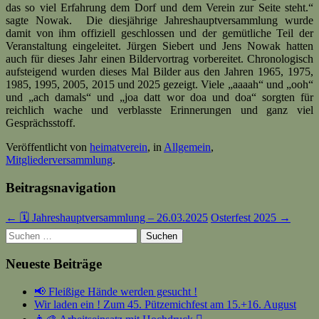
das so viel Erfahrung dem Dorf und dem Verein zur Seite steht.“
sagte Nowak. Die diesjährige Jahreshauptversammlung wurde
damit von ihm offiziell geschlossen und der gemütliche Teil der
Veranstaltung eingeleitet. Jürgen Siebert und Jens Nowak hatten
auch für dieses Jahr einen Bildervortrag vorbereitet. Chronologisch
aufsteigend wurden dieses Mal Bilder aus den Jahren 1965, 1975,
1985, 1995, 2005, 2015 und 2025 gezeigt. Viele „aaaah“ und „ooh“
und „ach damals“ und „joa datt wor doa und doa“ sorgten für
reichlich wache und verblasste Erinnerungen und ganz viel
Gesprächsstoff.
Veröffentlicht von
heimatverein
, in
Allgemein
,
Mitgliederversammlung
.
Beitragsnavigation
← 🗓️ Jahreshauptversammlung – 26.03.2025
Osterfest 2025 →
Suchen
nach:
Neueste Beiträge
📢 Fleißige Hände werden gesucht !
Wir laden ein ! Zum 45. Pützemichfest am 15.+16. August