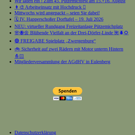
Wir laden ein ! Zum 45. Pützemichfest am 15.+16. August
👩‍🎨 Arbeitseinsatz mit Hochdruck 🫟
Mittwochs wird angepackt – seien Sie dabei!
🗓️ IV. Happerschoßer Dorftafel – 19. Juli 2026
NEU: virtueller Rundgang Freizeitanlage Pützemichplatz
🌸🐝🌼 Blühende Vielfalt an der Drei-Dörfer-Linde 🌺🪲🌻
🟢 FREIGABE Spielplatz „Zwergenburg“
🚲 Sicherheit auf zwei Rädern mit Motor unterm Hintern
👮🏻
Mitgliederversammlung der AGdHV in Eulenberg
Datenschutzerklärung