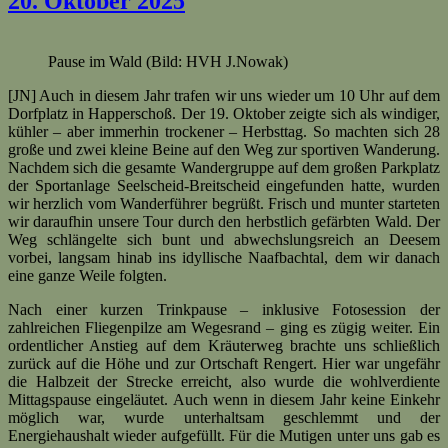
20. Oktober 2025
Pause im Wald (Bild: HVH J.Nowak)
[JN] Auch in diesem Jahr trafen wir uns wieder um 10 Uhr auf dem
Dorfplatz in Happerschoß. Der 19. Oktober zeigte sich als windiger,
kühler – aber immerhin trockener – Herbsttag. So machten sich 28
große und zwei kleine Beine auf den Weg zur sportiven Wanderung.
Nachdem sich die gesamte Wandergruppe auf dem großen Parkplatz
der Sportanlage Seelscheid-Breitscheid eingefunden hatte, wurden
wir herzlich vom Wanderführer begrüßt. Frisch und munter starteten
wir daraufhin unsere Tour durch den herbstlich gefärbten Wald. Der
Weg schlängelte sich bunt und abwechslungsreich an Deesem
vorbei, langsam hinab ins idyllische Naafbachtal, dem wir danach
eine ganze Weile folgten.
Nach einer kurzen Trinkpause – inklusive Fotosession der
zahlreichen Fliegenpilze am Wegesrand – ging es zügig weiter. Ein
ordentlicher Anstieg auf dem Kräuterweg brachte uns schließlich
zurück auf die Höhe und zur Ortschaft Rengert. Hier war ungefähr
die Halbzeit der Strecke erreicht, also wurde die wohlverdiente
Mittagspause eingeläutet. Auch wenn in diesem Jahr keine Einkehr
möglich war, wurde unterhaltsam geschlemmt und der
Energiehaushalt wieder aufgefüllt. Für die Mutigen unter uns gab es