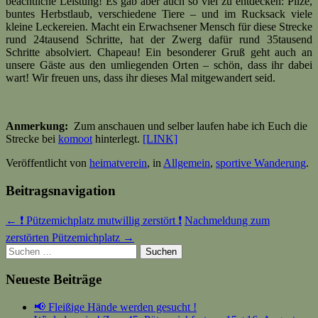
beachtliche Leistung! Es gab aber auch so viel zu entdecken: Pilze,
buntes Herbstlaub, verschiedene Tiere – und im Rucksack viele
kleine Leckereien. Macht ein Erwachsener Mensch für diese Strecke
rund 24tausend Schritte, hat der Zwerg dafür rund 35tausend
Schritte absolviert. Chapeau! Ein besonderer Gruß geht auch an
unsere Gäste aus den umliegenden Orten – schön, dass ihr dabei
wart! Wir freuen uns, dass ihr dieses Mal mitgewandert seid.
Anmerkung:
Zum anschauen und selber laufen habe ich Euch die
Strecke bei
komoot
hinterlegt.
[LINK]
Veröffentlicht von
heimatverein
, in
Allgemein
,
sportive Wanderung
.
Beitragsnavigation
← ❗ Pützemichplatz mutwillig zerstört ❗
Nachmeldung zum
zerstörten Pützemichplatz →
Suchen
nach:
Neueste Beiträge
📢 Fleißige Hände werden gesucht !