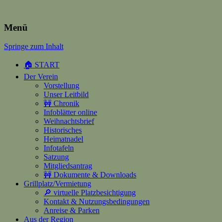
Heimatverein Happerschoss
Menü
Springe zum Inhalt
Suchen
nach:
🏠 START
Der Verein
Vorstellung
Unser Leitbild
🚧 Chronik
Infoblätter online
Weihnachtsbrief
Historisches
Heimatnadel
Infotafeln
Satzung
Mitgliedsantrag
🚧 Dokumente & Downloads
Grillplatz/Vermietung
🔎 virtuelle Platzbesichtigung
Kontakt & Nutzungsbedingungen
Anreise & Parken
Aus der Region