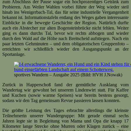
zum Abschluss der Pause sogar ein hochprozentiges Getränk zum
Probieren. Am Weiler Wahlen vorbei führte der Weg wieder steil
hinab ins Wenigerbach-Tal, das für seine industrielle Vergangenheit
bekannt ist. Informationstafeln entlang des Weges gaben interessante
Einblicke in die bewegte Geschichte der Region. Natürlich durfte
auch ein Abstecher zur alten Bogensteinbrücke nicht fehlen. Weiter
ging es dann durchs Tal, bevor wir rechts abbogen und wieder
durch den Wald auf die Höhe nach Breitscheid aufstiegen. Nach ein
paar letzten Gehminuten – und dem obligatorischen Gruppenfoto –
erreichten wir schließlich wieder den Ausgangspunkt an der
Sportanlage.
sportives Wandern – Ausgabe 2025 (Bild: HVH J.Nowak)
Zurück in Happerschoß fand der gemütliche Ausklang vom
Wandertag wie gewohnt bei unserem Lindenwirt statt. Für Kaffee
und Kuchen (sowie warme Speisen) war bereits bestens gesorgt,
sodass wir den Tag gemeinsam Revue passieren lassen konnten.
Die größte Leistung des Tages erbrachte allerdings die kleinste
Teilnehmerin unserer Wandergruppe: Mit gerade einmal sechs
Jahren legte sie in Begleitung von Mama und Opa die knapp 17
Kilometer lange Strecke ohne Murren oder Klagen zurück – eine