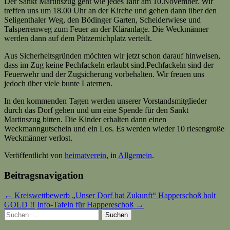
Der Sankt Martinszug geht wie jedes Jahr am 10.November. Wir
treffen uns um 18.00 Uhr an der Kirche und gehen dann über den
Seligenthaler Weg, den Bödinger Garten, Scheiderwiese und
Talsperrenweg zum Feuer an der Kläranlage. Die Weckmänner
werden dann auf dem Pützemichplatz verteilt.
Aus Sicherheitsgründen möchten wir jetzt schon darauf hinweisen,
dass im Zug keine Pechfackeln erlaubt sind.Pechfackeln sind der
Feuerwehr und der Zugsicherung vorbehalten. Wir freuen uns
jedoch über viele bunte Laternen.
In den kommenden Tagen werden unserer Vorstandsmitglieder
durch das Dorf gehen und um eine Spende für den Sankt
Martinszug bitten. Die Kinder erhalten dann einen
Weckmanngutschein und ein Los. Es werden wieder 10 riesengroße
Weckmänner verlost.
Veröffentlicht von
heimatverein
, in
Allgemein
.
Beitragsnavigation
← Kreiswettbewerb „Unser Dorf hat Zukunft“ Happerschoß holt
GOLD !!
Info-Tafeln für Happereschoß →
Suchen
nach: