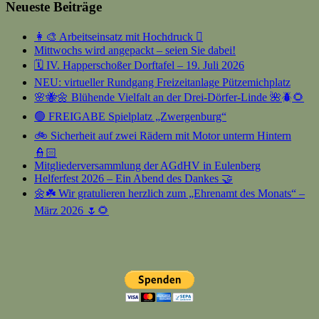
Neueste Beiträge
👩‍🎨 Arbeitseinsatz mit Hochdruck 🫟
Mittwochs wird angepackt – seien Sie dabei!
🗓️ IV. Happerschoßer Dorftafel – 19. Juli 2026
NEU: virtueller Rundgang Freizeitanlage Pützemichplatz
🌸🐝🌼 Blühende Vielfalt an der Drei-Dörfer-Linde 🌺🪲🌻
🟢 FREIGABE Spielplatz „Zwergenburg“
🚲 Sicherheit auf zwei Rädern mit Motor unterm Hintern
👮🏻
Mitgliederversammlung der AGdHV in Eulenberg
Helferfest 2026 – Ein Abend des Dankes 🤝
🌼☘️ Wir gratulieren herzlich zum „Ehrenamt des Monats“ –
März 2026 🌷🌻