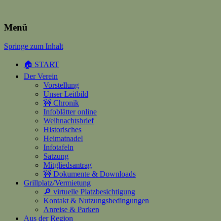
Heimatverein Happerschoss
Menü
Springe zum Inhalt
Suchen
nach:
🏠 START
Der Verein
Vorstellung
Unser Leitbild
🚧 Chronik
Infoblätter online
Weihnachtsbrief
Historisches
Heimatnadel
Infotafeln
Satzung
Mitgliedsantrag
🚧 Dokumente & Downloads
Grillplatz/Vermietung
🔎 virtuelle Platzbesichtigung
Kontakt & Nutzungsbedingungen
Anreise & Parken
Aus der Region