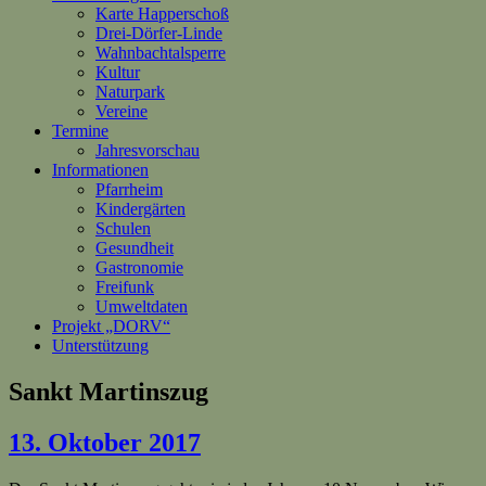
Karte Happerschoß
Drei-Dörfer-Linde
Wahnbachtalsperre
Kultur
Naturpark
Vereine
Termine
Jahresvorschau
Informationen
Pfarrheim
Kindergärten
Schulen
Gesundheit
Gastronomie
Freifunk
Umweltdaten
Projekt „DORV“
Unterstützung
Sankt Martinszug
13. Oktober 2017