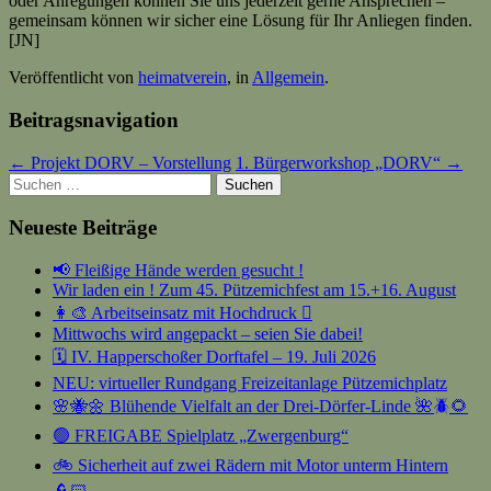
oder Anregungen können Sie uns jederzeit gerne Ansprechen –
gemeinsam können wir sicher eine Lösung für Ihr Anliegen finden.
[JN]
Veröffentlicht von
heimatverein
, in
Allgemein
.
Beitragsnavigation
← Projekt DORV – Vorstellung
1. Bürgerworkshop „DORV“ →
Suchen
nach:
Neueste Beiträge
📢 Fleißige Hände werden gesucht !
Wir laden ein ! Zum 45. Pützemichfest am 15.+16. August
👩‍🎨 Arbeitseinsatz mit Hochdruck 🫟
Mittwochs wird angepackt – seien Sie dabei!
🗓️ IV. Happerschoßer Dorftafel – 19. Juli 2026
NEU: virtueller Rundgang Freizeitanlage Pützemichplatz
🌸🐝🌼 Blühende Vielfalt an der Drei-Dörfer-Linde 🌺🪲🌻
🟢 FREIGABE Spielplatz „Zwergenburg“
🚲 Sicherheit auf zwei Rädern mit Motor unterm Hintern