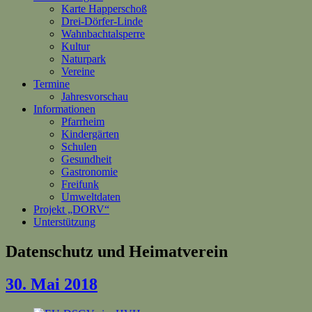
Karte Happerschoß
Drei-Dörfer-Linde
Wahnbachtalsperre
Kultur
Naturpark
Vereine
Termine
Jahresvorschau
Informationen
Pfarrheim
Kindergärten
Schulen
Gesundheit
Gastronomie
Freifunk
Umweltdaten
Projekt „DORV“
Unterstützung
Datenschutz und Heimatverein
30. Mai 2018