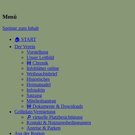
Heimatverein Happerschoss
Menü
Springe zum Inhalt
Suchen
nach:
🏠 START
Der Verein
Vorstellung
Unser Leitbild
🚧 Chronik
Infoblätter online
Weihnachtsbrief
Historisches
Heimatnadel
Infotafeln
Satzung
Mitgliedsantrag
🚧 Dokumente & Downloads
Grillplatz/Vermietung
🔎 virtuelle Platzbesichtigung
Kontakt & Nutzungsbedingungen
Anreise & Parken
Aus der Region