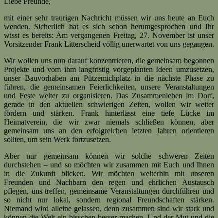
L
iebe Freunde,
mit einer sehr traurigen Nachricht müssen wir uns heute an Euch
wenden. Sicherlich hat es sich schon herumgesprochen und Ihr
wisst es bereits: Am vergangenen Freitag, 27. November ist unser
Vorsitzender Frank Litterscheid völlig unerwartet von uns gegangen.
Wir wollen uns nun darauf konzentrieren, die gemeinsam begonnen
Projekte und vom ihm langfristig vorgeplanten Ideen umzusetzen,
unser Bauvorhaben am Pützemichplatz in die nächste Phase zu
führen, die gemeinsamen Feierlichkeiten, unsere Veranstaltungen
und Feste weiter zu organisieren. Das Zusammenleben im Dorf,
gerade in den aktuellen schwierigen Zeiten, wollen wir weiter
fördern und stärken. Frank hinterlässt eine tiefe Lücke im
Heimatverein, die wir zwar niemals schließen können, aber
gemeinsam uns an den erfolgreichen letzten Jahren orientieren
sollten, um sein Werk fortzusetzen.
Aber nur gemeinsam können wir solche schweren Zeiten
durchstehen – und so möchten wir zusammen mit Euch und Ihnen
in die Zukunft blicken. Wir möchten weiterhin mit unseren
Freunden und Nachbarn den regen und ehrlichen Austausch
pflegen, uns treffen, gemeinsame Veranstaltungen durchführen und
so nicht nur lokal, sondern regional Freundschaften stärken.
Niemand wird alleine gelassen, denn zusammen sind wir stark und
können die Welt ein bisschen besser machen. Und der Mut und die