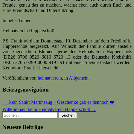
Freude, genau das zu machen, wächst eben auch durch Euch und
Eure Freundschaft und Unterstützung.
In tiefer Trauer
Heimatverein Happerschoß
P.S. Frank wird am Donnerstag, 10. Dezember auf dem Friedhof in
Happerschoß beigesetzt. Auf Wunsch der Familie dürfen anstelle
von zugedachten Blumen gerne der Heimatverein Happerschoß
(DE26 3706 9520 6010 6720 13 oder die Deutsche Krebshilfe
DE65 3705 0299 0000 9191 91 mit einer Spende bedacht werden.
Kennwort: Frank Litterscheid
Veröffentlicht von
heimatverein
, in
Allgemein
.
Beitragsnavigation
← Kein Sankt-Martinszug – Geschenke gab es dennoch
❤️
Willkommen beim Heimatverein Happerschoß →
Suchen
nach:
Neueste Beiträge