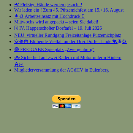
📢 Fleißige Hände werden gesucht !
Wir laden ein ! Zum 45. Pützemichfest am 15.+16. August
👩‍🎨 Arbeitseinsatz mit Hochdruck 🫟
Mittwochs wird angepackt – seien Sie dabei!
🗓️ IV. Happerschoßer Dorftafel – 19. Juli 2026
NEU: virtueller Rundgang Freizeitanlage Pützemichplatz
🌸🐝🌼 Blühende Vielfalt an der Drei-Dörfer-Linde 🌺🪲🌻
🟢 FREIGABE Spielplatz „Zwergenburg“
🚲 Sicherheit auf zwei Rädern mit Motor unterm Hintern
👮🏻
Mitgliederversammlung der AGdHV in Eulenberg