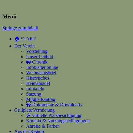
Heimatverein Happerschoss
Menü
Springe zum Inhalt
Suchen
nach:
🏠 START
Der Verein
Vorstellung
Unser Leitbild
🚧 Chronik
Infoblätter online
Weihnachtsbrief
Historisches
Heimatnadel
Infotafeln
Satzung
Mitgliedsantrag
🚧 Dokumente & Downloads
Grillplatz/Vermietung
🔎 virtuelle Platzbesichtigung
Kontakt & Nutzungsbedingungen
Anreise & Parken
Aus der Region