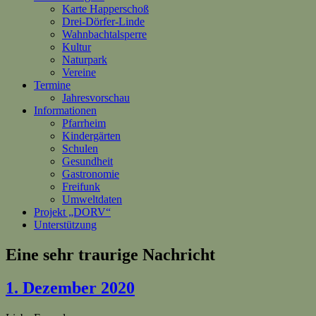
Karte Happerschoß
Drei-Dörfer-Linde
Wahnbachtalsperre
Kultur
Naturpark
Vereine
Termine
Jahresvorschau
Informationen
Pfarrheim
Kindergärten
Schulen
Gesundheit
Gastronomie
Freifunk
Umweltdaten
Projekt „DORV“
Unterstützung
Eine sehr traurige Nachricht
1. Dezember 2020