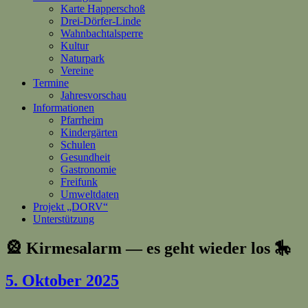
Karte Happerschoß
Drei-Dörfer-Linde
Wahnbachtalsperre
Kultur
Naturpark
Vereine
Termine
Jahresvorschau
Informationen
Pfarrheim
Kindergärten
Schulen
Gesundheit
Gastronomie
Freifunk
Umweltdaten
Projekt „DORV“
Unterstützung
🎡 Kirmesalarm — es geht wieder los 🎠
5. Oktober 2025