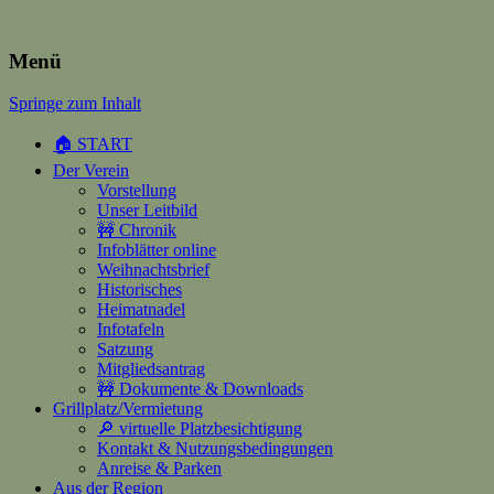
Heimatverein Happerschoss
Menü
Springe zum Inhalt
Suchen
nach:
🏠 START
Der Verein
Vorstellung
Unser Leitbild
🚧 Chronik
Infoblätter online
Weihnachtsbrief
Historisches
Heimatnadel
Infotafeln
Satzung
Mitgliedsantrag
🚧 Dokumente & Downloads
Grillplatz/Vermietung
🔎 virtuelle Platzbesichtigung
Kontakt & Nutzungsbedingungen
Anreise & Parken
Aus der Region