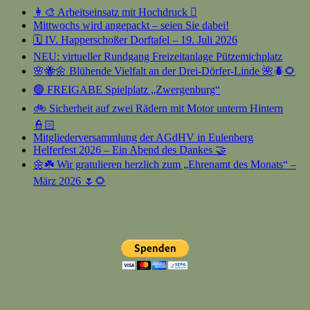
👩‍🎨 Arbeitseinsatz mit Hochdruck 🫟
Mittwochs wird angepackt – seien Sie dabei!
🗓️ IV. Happerschoßer Dorftafel – 19. Juli 2026
NEU: virtueller Rundgang Freizeitanlage Pützemichplatz
🌸🐝🌼 Blühende Vielfalt an der Drei-Dörfer-Linde 🌺🪲🌻
🟢 FREIGABE Spielplatz „Zwergenburg“
🚲 Sicherheit auf zwei Rädern mit Motor unterm Hintern
👮🏻
Mitgliederversammlung der AGdHV in Eulenberg
Helferfest 2026 – Ein Abend des Dankes 🤝
🌼☘️ Wir gratulieren herzlich zum „Ehrenamt des Monats“ –
März 2026 🌷🌻