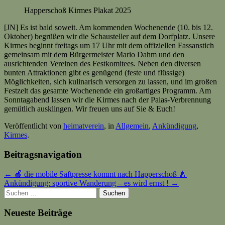
Happerschoß Kirmes Plakat 2025
[JN] Es ist bald soweit. Am kommenden Wochenende (10. bis 12.
Oktober) begrüßen wir die Schausteller auf dem Dorfplatz. Unsere
Kirmes beginnt freitags um 17 Uhr mit dem offiziellen Fassanstich
gemeinsam mit dem Bürgermeister Mario Dahm und den
ausrichtenden Vereinen des Festkomitees. Neben den diversen
bunten Attraktionen gibt es genügend (feste und flüssige)
Möglichkeiten, sich kulinarisch versorgen zu lassen, und im großen
Festzelt das gesamte Wochenende ein großartiges Programm. Am
Sonntagabend lassen wir die Kirmes nach der Paias-Verbrennung
gemütlich ausklingen. Wir freuen uns auf Sie & Euch!
Veröffentlicht von
heimatverein
, in
Allgemein
,
Ankündigung
,
Kirmes
.
Beitragsnavigation
← 🍎 die mobile Saftpresse kommt nach Happerschoß 🍐
Ankündigung: sportive Wanderung – es wird ernst ! →
Suchen
nach:
Neueste Beiträge