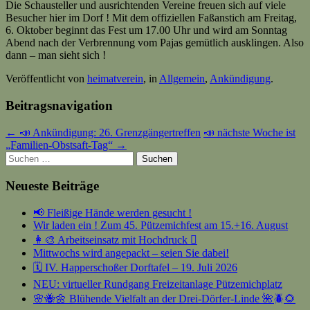
Die Schausteller und ausrichtenden Vereine freuen sich auf viele
Besucher hier im Dorf ! Mit dem offiziellen Faßanstich am Freitag,
6. Oktober beginnt das Fest um 17.00 Uhr und wird am Sonntag
Abend nach der Verbrennung vom Pajas gemütlich ausklingen. Also
dann – man sieht sich !
Veröffentlicht von
heimatverein
, in
Allgemein
,
Ankündigung
.
Beitragsnavigation
← 📣 Ankündigung: 26. Grenzgängertreffen
📣 nächste Woche ist
„Familien-Obstsaft-Tag“ →
Suchen
nach:
Neueste Beiträge
📢 Fleißige Hände werden gesucht !
Wir laden ein ! Zum 45. Pützemichfest am 15.+16. August
👩‍🎨 Arbeitseinsatz mit Hochdruck 🫟
Mittwochs wird angepackt – seien Sie dabei!
🗓️ IV. Happerschoßer Dorftafel – 19. Juli 2026
NEU: virtueller Rundgang Freizeitanlage Pützemichplatz
🌸🐝🌼 Blühende Vielfalt an der Drei-Dörfer-Linde 🌺🪲🌻