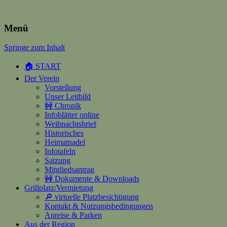
Heimatverein Happerschoss
Menü
Springe zum Inhalt
Suchen
nach:
🏠 START
Der Verein
Vorstellung
Unser Leitbild
🚧 Chronik
Infoblätter online
Weihnachtsbrief
Historisches
Heimatnadel
Infotafeln
Satzung
Mitgliedsantrag
🚧 Dokumente & Downloads
Grillplatz/Vermietung
🔎 virtuelle Platzbesichtigung
Kontakt & Nutzungsbedingungen
Anreise & Parken
Aus der Region